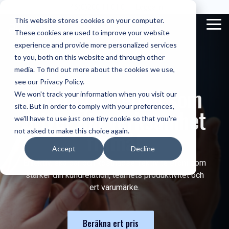
Skip
+46(0)200 11 01 01
Logga in
to
This website stores cookies on your computer.
the
Tog
These cookies are used to improve your website
main
Men
content.
experience and provide more personalized services
to you, both on this website and through other
Våra lösningar
För vem?
media. To find out more about the cookies we use,
XP Molnväxel
Beslutsfattare
Trio Omnichannel Contact Center
see our Privacy Policy.
Företagstelefoni som
We won't track your information when you visit our
XP Contact Center
Sakkunning
Unnexus Connect - Single Server SaaS
site. But in order to comply with your preferences,
driver
din verksamhet
we'll have to use just one tiny cookie so that you're
Operatörstjänster
Voice for CRM
framåt
not asked to make this choice again.
Accept
Decline
addCIT administrationscenter
Effektiv, skalbar och kostnadseffektiv telefoni som
stärker din kundrelation, teamets produktivitet och
ert varumärke.
Beräkna ert pris