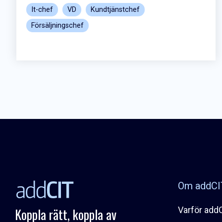
It-chef
VD
Kundtjänstchef
Försäljningschef
Om addCI
Koppla rätt, koppla av
Varför add