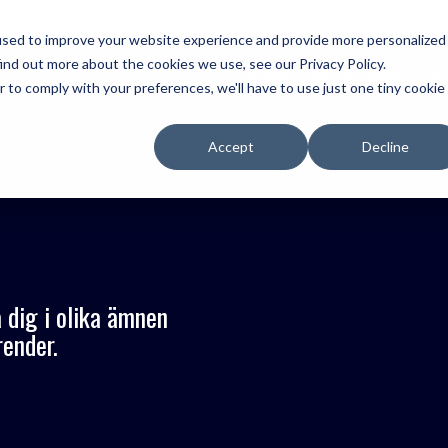
used to improve your website experience and provide more personalized
ind out more about the cookies we use, see our Privacy Policy.
För vem
Våra lösningar
Bli
r to comply with your preferences, we'll have to use just one tiny cookie
Accept
Decline
Trio Omnichannel Contact Ce
Unnexus Connect - Single Se
Voice for CRM
 dig i olika ämnen
ender.