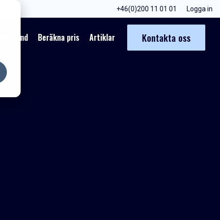
+46(0)200 11 01 01
Logga in
Kontakta oss
 vår kund
Beräkna pris
Artiklar
nter
rver SaaS