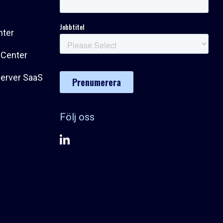
nter
 Center
Server SaaS
Följ oss