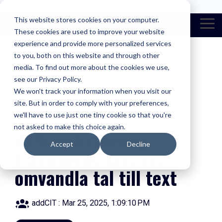
Skip
+46(0)200 11 01 01
Logga in
to
This website stores cookies on your computer.
the
Tog
These cookies are used to improve your website
main
Men
content.
experience and provide more personalized services
to you, both on this website and through other
Våra lösningar
För vem?
media. To find out more about the cookies we use,
XP Molnväxel
Beslutsfattare
Trio Omnichannel Contact Center
see our Privacy Policy.
We won't track your information when you visit our
XP Contact Center
Sakkunning
Unnexus Connect - Single Server SaaS
site. But in order to comply with your preferences,
we'll have to use just one tiny cookie so that you're
1 MIN READ
Operatörstjänster
Voice for CRM
not asked to make this choice again.
AI-transkribering –
Accept
Decline
addCIT administrationscenter
framtidens sätt att
omvandla tal till text
addCIT
:
Mar 25, 2025, 1:09:10 PM