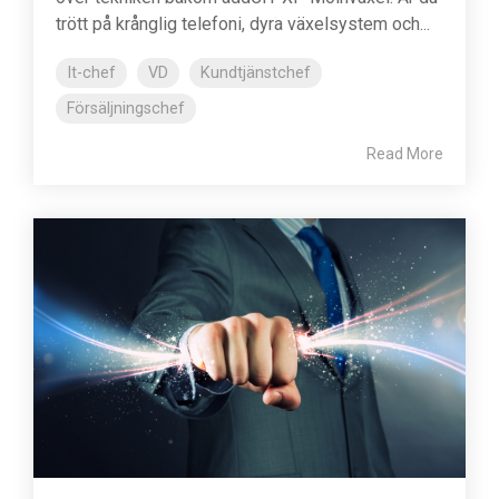
trött på krånglig telefoni, dyra växelsystem och...
It-chef
VD
Kundtjänstchef
Försäljningschef
Read More