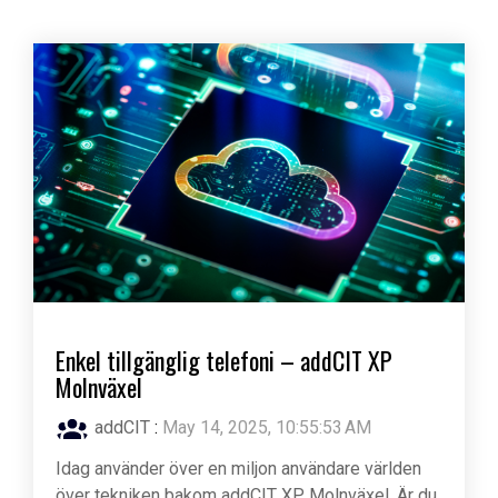
Enkel tillgänglig telefoni – addCIT XP
Molnväxel
addCIT
:
May 14, 2025, 10:55:53 AM
Idag använder över en miljon användare världen
över tekniken bakom addCIT XP Molnväxel. Är du