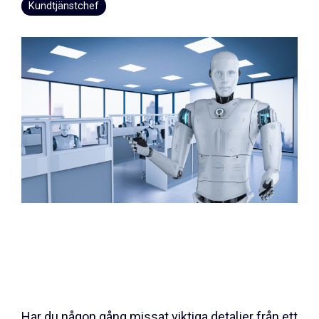
Kundtjänstchef
Har du någon gång missat viktiga detaljer från ett